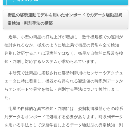
衛星の姿勢運動モデルを用いたオンボードでのデータ駆動型異
常検知・判別手法の構築
近年、小型の衛星の打ち上げが増加し、数千機規模での運用が
検討されるなか、従来のように地上局で衛星の異常を全て検知・
判別し対応することは現実的ではなく、衛星が自律的に異常を検
知・判別し対応するシステムが求められています。
本研究では衛星に搭載された姿勢制御用のセンサーやアクチュ
エータに特に着目し、機器から得られる観測値の時系列データか
らオンボードで異常を検知・判別する手法について検討しまし
た。
衛星の自律的な異常検知・判別には、姿勢制御機器からの時系
列データをオンボードで処理する必要があります。時系列データ
を用いる手法として深層学習によるデータ駆動型の異常検知・判