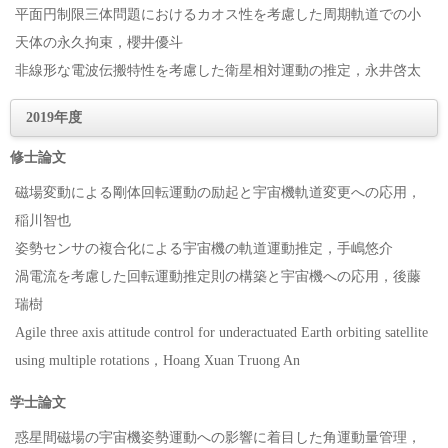
平面円制限三体問題におけるカオス性を考慮した周期軌道での小
天体の永久拘束，櫻井優斗
非線形な電波伝搬特性を考慮した衛星相対運動の推定，永井啓太
2019年度
修士論文
磁場変動による剛体回転運動の励起と宇宙機軌道変更への応用，
稲川智也
姿勢センサの複合化による宇宙機の軌道運動推定，手嶋悠介
渦電流を考慮した回転運動推定則の構築と宇宙機への応用，後藤
瑞樹
Agile three axis attitude control for underactuated Earth orbiting satellite
using multiple rotations，Hoang Xuan Truong An
学士論文
惑星間磁場の宇宙機姿勢運動への影響に着目した角運動量管理，