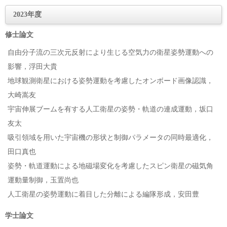
2023年度
修士論文
自由分子流の三次元反射により生じる空気力の衛星姿勢運動への
影響，浮田大貴
地球観測衛星における姿勢運動を考慮したオンボード画像認識，
大崎嵩友
宇宙伸展ブームを有する人工衛星の姿勢・軌道の連成運動，坂口
友太
吸引領域を用いた宇宙機の形状と制御パラメータの同時最適化，
田口真也
姿勢・軌道運動による地磁場変化を考慮したスピン衛星の磁気角
運動量制御，玉置尚也
人工衛星の姿勢運動に着目した分離による編隊形成，安田豊
学士論文