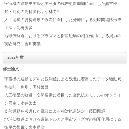
宇宙機の運動モデルとデータの残差更新周期に着目した異常検
知・判別の高精度化，小林尚生
人工衛星の姿勢運動の誤差に着目した分離による短時間編隊形成
手法，高橋慶多
地球低軌道におけるプラズマと衛星磁場の相互作用による揚力の
実験研究，吉川英儀
2022年度
修士論文
宇宙機の運動モデルと観測値による残差に着目したデータ駆動異
常検知・判別，田村啓登
人工衛星の軌道・姿勢運動に着目した空気抗力モデルのオンライ
ン同定，永井啓太
姿勢運動を考慮した電波による相対軌道決定，藤田剛輝
地球低軌道における磁気トルカと宇宙プラズマの相互作用による
衛星の帯電，宮本岳瑠