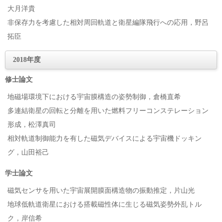
大月洋貴
非保存力を考慮した相対周回軌道と衛星編隊飛行への応用，野呂
拓臣
2018年度
修士論文
地磁場環境下における宇宙膜構造の姿勢制御，倉橋直希
多連結衛星の回転と分離を用いた燃料フリーコンステレーション
形成，松澤真司
相対軌道制御能力を有した磁気デバイスによる宇宙機ドッキン
グ，山田裕己
学士論文
磁気センサを用いた宇宙展開膜面構造物の振動推定，片山光
地球低軌道衛星における搭載磁性体に生じる磁気姿勢外乱トル
ク，岸信希