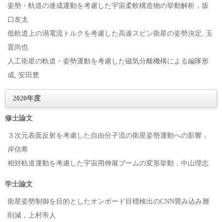
姿勢・軌道の連成運動を考慮した宇宙柔軟構造物の挙動解析，坂
口友太
低軌道上の渦電流トルクを考慮した高速スピン衛星の姿勢決定, 玉
置尚也
人工衛星の軌道・姿勢運動を考慮した磁気分離機構による編隊形
成, 安田豊
2020年度
修士論文
３次元表面反射を考慮した自由分子流の衛星姿勢運動への影響，
岸信希
相対軌道運動を考慮した宇宙用伸展ブームの変形挙動，中山理志
学士論文
衛星姿勢制御を目的としたオンボード目標検出のCNN畳み込み層
削減，上村帝人