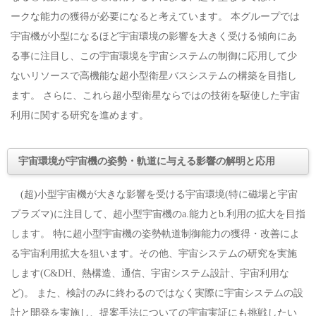
ークな能力の獲得が必要になると考えています。 本グループでは
宇宙機が小型になるほど宇宙環境の影響を大きく受ける傾向にあ
る事に注目し、この宇宙環境を宇宙システムの制御に応用して少
ないリソースで高機能な超小型衛星バスシステムの構築を目指し
ます。 さらに、これら超小型衛星ならではの技術を駆使した宇宙
利用に関する研究を進めます。
宇宙環境が宇宙機の姿勢・軌道に与える影響の解明と応用
(超)小型宇宙機が大きな影響を受ける宇宙環境(特に磁場と宇宙
プラズマ)に注目して、超小型宇宙機のa.能力とb.利用の拡大を目指
します。 特に超小型宇宙機の姿勢軌道制御能力の獲得・改善によ
る宇宙利用拡大を狙います。その他、宇宙システムの研究を実施
します(C&DH、熱構造、通信、宇宙システム設計、宇宙利用な
ど)。 また、検討のみに終わるのではなく実際に宇宙システムの設
計と開発を実施し、提案手法についての宇宙実証にも挑戦したい