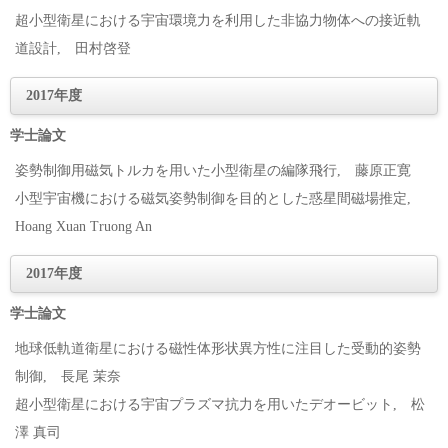
超小型衛星における宇宙環境力を利用した非協力物体への接近軌
道設計, 田村啓登
2017年度
学士論文
姿勢制御用磁気トルカを用いた小型衛星の編隊飛行, 藤原正寛
小型宇宙機における磁気姿勢制御を目的とした惑星間磁場推定,
Hoang Xuan Truong An
2017年度
学士論文
地球低軌道衛星における磁性体形状異方性に注目した受動的姿勢
制御, 長尾 茉奈
超小型衛星における宇宙プラズマ抗力を用いたデオービット, 松
澤 真司