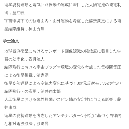
衛星姿勢運動と電気回路振動の連成に着目した太陽電池の発電制
御，蟹江颯
宇宙環境下での軌道面内・面外運動を考慮した姿勢変更による衛
星編隊維持，神山秀翔
学士論文
地球観測衛星におけるオンボード画像認識の確信度に着目した学
習の効率化，香月洸人
編隊飛行における宇宙プラズマ環境の変化を考慮した電極間電圧
による衛星帯電，清家湧
衛星姿勢運動による空気力変化に基づく3次元反射モデルの推定と
編隊飛行への応用，筒井翔太郎
人工衛星における弾性振動がスピン軸の安定性に与える影響，藤
井康成
衛星の姿勢運動を考慮したアンテナパターン推定に基づく自律的
な相対電波航法，渡邊昇