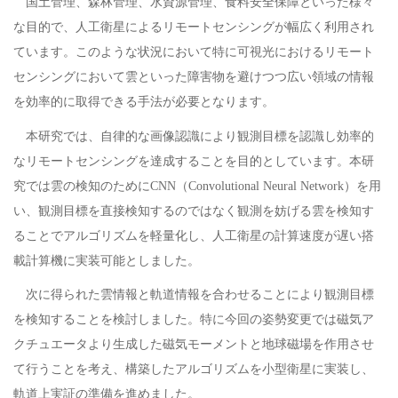
国土管理、森林管理、水資源管理、食料安全保障といった様々
な目的で、人工衛星によるリモートセンシングが幅広く利用され
ています。このような状況において特に可視光におけるリモート
センシングにおいて雲といった障害物を避けつつ広い領域の情報
を効率的に取得できる手法が必要となります。
本研究では、自律的な画像認識により観測目標を認識し効率的
なリモートセンシングを達成することを目的としています。本研
究では雲の検知のためにCNN（Convolutional Neural Network）を用
い、観測目標を直接検知するのではなく観測を妨げる雲を検知す
ることでアルゴリズムを軽量化し、人工衛星の計算速度が遅い搭
載計算機に実装可能としました。
次に得られた雲情報と軌道情報を合わせることにより観測目標
を検知することを検討しました。特に今回の姿勢変更では磁気ア
クチュエータより生成した磁気モーメントと地球磁場を作用させ
て行うことを考え、構築したアルゴリズムを小型衛星に実装し、
軌道上実証の準備を進めました。