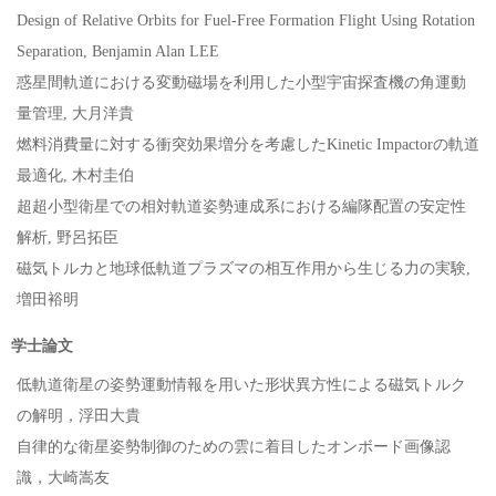
Design of Relative Orbits for Fuel-Free Formation Flight Using Rotation
Separation, Benjamin Alan LEE
惑星間軌道における変動磁場を利用した小型宇宙探査機の角運動
量管理, 大月洋貴
燃料消費量に対する衝突効果増分を考慮したKinetic Impactorの軌道
最適化, 木村圭伯
超超小型衛星での相対軌道姿勢連成系における編隊配置の安定性
解析, 野呂拓臣
磁気トルカと地球低軌道プラズマの相互作用から生じる力の実験,
増田裕明
学士論文
低軌道衛星の姿勢運動情報を用いた形状異方性による磁気トルク
の解明，浮田大貴
自律的な衛星姿勢制御のための雲に着目したオンボード画像認
識，大崎嵩友